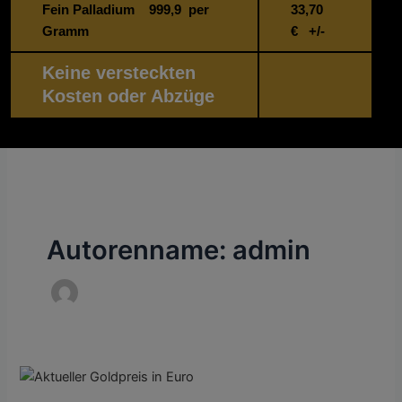
Fein Palladium 999,9 per
33,70
Gramm
€ +/-
Keine versteckten
Kosten oder Abzüge
Autorenname: admin
Gold
verkaufen