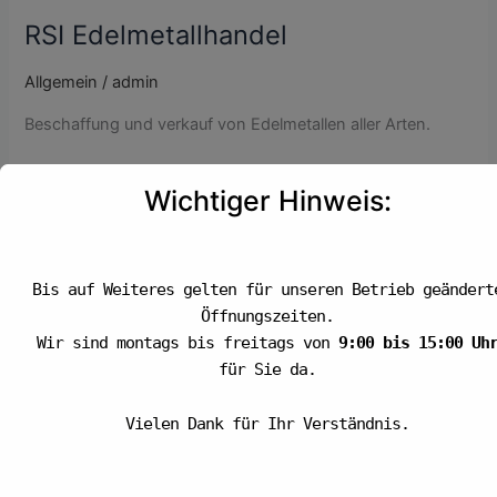
Edelmetallhandel
RSI Edelmetallhandel
Allgemein
/
admin
Beschaffung und verkauf von Edelmetallen aller Arten.
Weiterlesen »
Wichtiger Hinweis:
Bis auf Weiteres gelten für unseren Betrieb geändert
Öffnungszeiten.
Wir sind montags bis freitags von
9:00 bis 15:00 Uh
Scheidgut & Edelmetallhandel RSI GmbH
für Sie da.
Muthstraße 11
Vielen Dank für Ihr Verständnis.
74889 Sinsheim
Deutschland