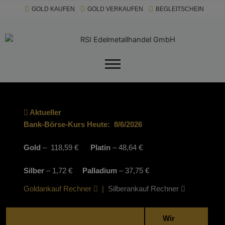
Zum
modal-check
GOLD KAUFEN
GOLD VERKAUFEN
BEGLEITSCHEIN
Inhalt
springen
Aktueller
Bank-Börse-Kurs Heute:
8/6/2026
Gold
– 118,59 €
Platin
– 48,64 €
Silber
– 1,72 €
Palladium
– 37,75 €
Goldankauf Rechner
|
Silberankauf Rechner
Wir