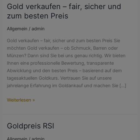
Gold verkaufen – fair, sicher und
–
fair,
zum besten Preis
sicher
und
Allgemein
/
admin
zum
Gold verkaufen – fair, sicher und zum besten Preis Sie
besten
möchten Gold verkaufen – ob Schmuck, Barren oder
Preis
Münzen? Dann sind Sie bei uns genau richtig. Wir bieten
Ihnen eine professionelle Bewertung, transparente
Abwicklung und den besten Preis – basierend auf dem
tagesaktuellen Goldkurs. Vertrauen Sie auf unsere
jahrelange Erfahrung im Goldankauf und machen Sie […]
Weiterlesen »
Goldpreis RSI
Goldpreis
RSI
Allgemein
/
admin