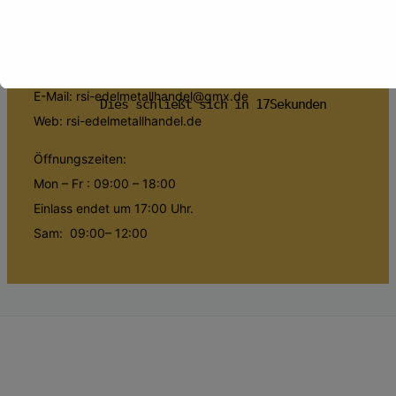
Fon: 07261 / 9751667
Fon: 07261 / 945484
Mobil: 01601722363
E-Mail: rsi-edelmetallhandel@gmx.de
Dies schließt sich in
16
Sekunden
Web: rsi-edelmetallhandel.de
Öffnungszeiten:
Mon – Fr : 09:00 – 18:00
Einlass endet um 17:00 Uhr.
Sam: 09:00– 12:00