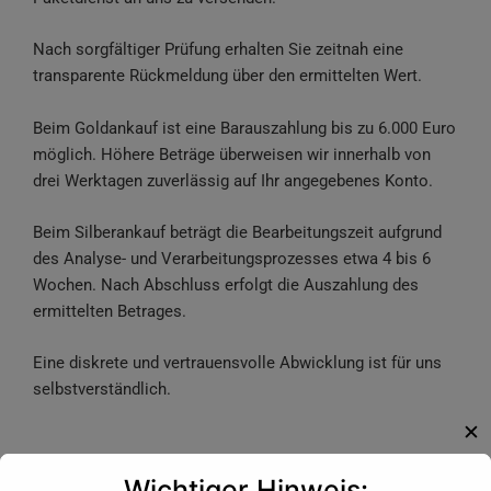
Nach sorgfältiger Prüfung erhalten Sie zeitnah eine
transparente Rückmeldung über den ermittelten Wert.
Beim Goldankauf ist eine Barauszahlung bis zu 6.000 Euro
möglich. Höhere Beträge überweisen wir innerhalb von
drei Werktagen zuverlässig auf Ihr angegebenes Konto.
Beim Silberankauf beträgt die Bearbeitungszeit aufgrund
des Analyse- und Verarbeitungsprozesses etwa 4 bis 6
Wochen. Nach Abschluss erfolgt die Auszahlung des
ermittelten Betrages.
Eine diskrete und vertrauensvolle Abwicklung ist für uns
selbstverständlich.
✕
PERSÖNLICHE ANLIEFERUNG
Wichtiger Hinweis: