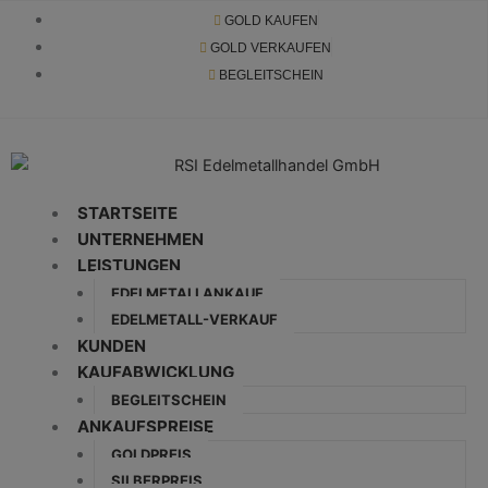
Zum
GOLD KAUFEN
Inhalt
GOLD VERKAUFEN
springen
BEGLEITSCHEIN
STARTSEITE
UNTERNEHMEN
LEISTUNGEN
EDELMETALLANKAUF
EDELMETALL-VERKAUF
KUNDEN
KAUFABWICKLUNG
BEGLEITSCHEIN
ANKAUFSPREISE
GOLDPREIS
SILBERPREIS