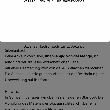
Vielen Dank für Ihr Verständnis.
Goldankauf
Beim Goldankauf zahlen wir
bis 6.000 Euro
direkt in bar
aus.
Höhere Beträge überweisen wir aus Sicherheits- und
gesetzlichen Gründen innerhalb von 3 Arbeitstagen auf Ihr
Konto.
Vielen Dank für Ihr Verständnis.
Dies schließt sich in
16
Sekunden
Silberankauf
Beim Ankauf von Silber,
unabhängig von der Menge
, ist
aufgrund der aktuellen wirtschaftlichen Lage
mit einer Bearbeitungszeit von
ca. 4–6 Wochen
zu rechnen.
Die Auszahlung erfolgt nach Abschluss der Bearbeitung per
Überweisung auf Ihr Konto.
Hinweis:
In Schwerin verfügen wir über keinen eigenen Standort. Die
Abholung des Materials erfolgt ausschließlich über einen
von uns beauftragten, zertifizierten