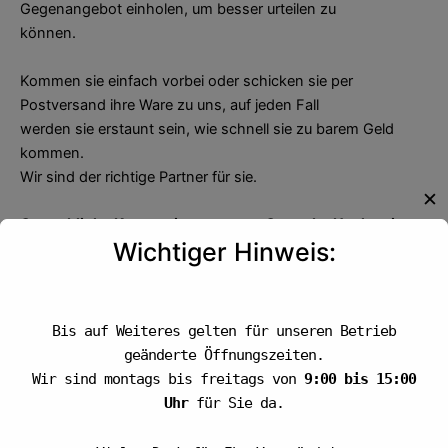
Gegenangebot einholen, um besser urteilen zu
können.
Kommen sie einfach vorbei oder schicken sie per
Postversand ihre Ware zu uns, auf jeden Fall
werden sie erstaunt sein, wie schnell sie zu barem Geld
kommen.
Wir sind der richtige Partner für sie.
✕
Gewerbliche Konzessionen gegen Gewerbe Nachweis
Wichtiger Hinweis:
erhältlich.
Wir freuen uns Sie kennenzulernen.
Auszahlung per Versand
Bis auf Weiteres gelten für unseren Betrieb
Überweisung über die Bank
geänderte Öffnungszeiten.
Wir sind montags bis freitags von
9:00 bis 15:00
Auszahlungen vor Ort
Uhr
für Sie da.
Zu Ihrer Information: