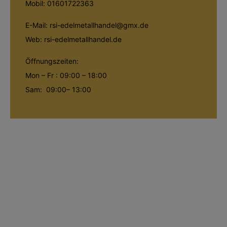
Mobil: 01601722363
E-Mail: rsi-edelmetallhandel@gmx.de
Web: rsi-edelmetallhandel.de
Öffnungszeiten:
Mon – Fr : 09:00 – 18:00
Sam: 09:00– 13:00