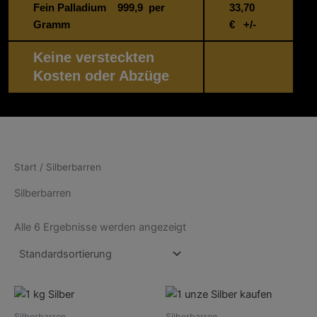
Fein Palladium 999,9 per
33,70
Gramm
€ +/-
Keine versteckten
Kosten oder Abzüge
Start
/ Silberbarren
Silberbarren
Alle 6 Ergebnisse werden angezeigt
Silberbarren
Silberbarren