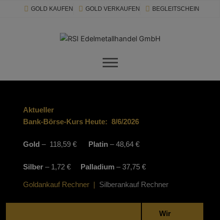
Zum
GOLD KAUFEN
GOLD VERKAUFEN
BEGLEITSCHEIN
Inhalt
springen
Aktueller
Bank-Börse-Kurs Heute:
8/6/2026
Gold
– 118,59 €
Platin
– 48,64 €
Silber
– 1,72 €
Palladium
– 37,75 €
Goldankauf Rechner
|
Silberankauf Rechner
Wir