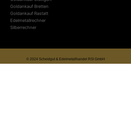
Goldankauf Bretten
Goldankauf Rastatt
Edelmetallrechner
Silberrechner
© 2024 Scheidgut & Edelmetallhandel RSI GmbH
modal-check
Wichtiger Hinweis:
Bis auf Weiteres gelten für unseren Betrieb geänderte
Öffnungszeiten.
Wir sind montags bis freitags von
9:00 bis 15:00 Uhr
für
Sie da.
Vielen Dank für Ihr Verständnis.