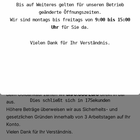
Bis auf Weiteres gelten für unseren Betrieb
geänderte Öffnungszeiten.
Gewerbliche Konzessionen gegen Gewerbe Nachweis
Wir sind montags bis freitags von
9:00 bis 15:00
erhältlich.
Uhr
für Sie da.
Wir freuen uns Sie kennenzulernen.
Auszahlung per Versand
Vielen Dank für Ihr Verständnis.
Überweisung über die Bank
Auszahlungen vor Ort
Zu Ihrer Information:
Goldankauf
Beim Goldankauf zahlen wir
bis 6.000 Euro
direkt in bar
Dies schließt sich in
16
Sekunden
aus.
Höhere Beträge überweisen wir aus Sicherheits- und
gesetzlichen Gründen innerhalb von 3 Arbeitstagen auf Ihr
Konto.
Vielen Dank für Ihr Verständnis.