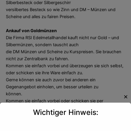
Silberbesteck oder Silbergeschirr
versilbertes Besteck so wie Zinn und DM – Münzen und
Scheine und alles zu fairen Preisen.
Ankauf von Goldmünzen
Die Firma RSI Edelmetallhandel kauft nicht nur Gold – und
Silbermünzen, sondern tauscht auch
die DM Münzen und Scheine zu Kurspreisen. Sie brauchen
nicht zur Zentralbank zu fahren.
Kommen sie einfach vorbei und überzeugen sie sich selbst,
oder schicken sie ihre Ware einfach zu.
Gerne können sie auch zuvor bei anderen ein
Gegenangebot einholen, um besser urteilen zu
können.
✕
Kommen sie einfach vorbei oder schicken sie per
Postversand ihre Ware zu uns, auf jeden Fall
Wichtiger Hinweis:
werden sie erstaunt sein, wie schnell sie zu barem Geld
kommen.
Wir sind der richtige Partner für sie.