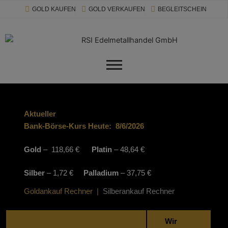
Zum
modal-check
GOLD KAUFEN
GOLD VERKAUFEN
BEGLEITSCHEIN
Inhalt
springen
Aktueller
Bank-Börse-Kurs Heute:
8/6/2026
Gold
– 118,66 €
Platin
– 48,64 €
Silber
– 1,72 €
Palladium
– 37,75 €
Goldankauf Rechner
|
Silberankauf Rechner
Wir