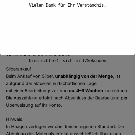
Vielen Dank für Ihr Verständnis.
Goldankauf
Beim Goldankauf zahlen wir
bis 6.000 Euro
direkt in bar
aus.
Höhere Beträge überweisen wir aus Sicherheits- und
gesetzlichen Gründen innerhalb von 3 Arbeitstagen auf Ihr
Konto.
Vielen Dank für Ihr Verständnis.
Dies schließt sich in
16
Sekunden
Silberankauf
Beim Ankauf von Silber,
unabhängig von der Menge
, ist
aufgrund der aktuellen wirtschaftlichen Lage
mit einer Bearbeitungszeit von
ca. 4–6 Wochen
zu rechnen.
Die Auszahlung erfolgt nach Abschluss der Bearbeitung per
Überweisung auf Ihr Konto.
Hinweis:
In Haagen verfügen wir über keinen eigenen Standort. Die
Abholung des Materials erfolgt ausschließlich über einen