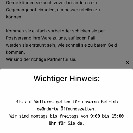
Gerne können sie auch zuvor bei anderen ein
Gegenangebot einholen, um besser urteilen zu
können.
Kommen sie einfach vorbei oder schicken sie per
Postversand ihre Ware zu uns, auf jeden Fall
werden sie erstaunt sein, wie schnell sie zu barem Geld
kommen.
Wir sind der richtige Partner für sie.
✕
Gewerbliche Konzessionen gegen Gewerbe Nachweis
Wichtiger Hinweis:
erhältlich.
Wir freuen uns Sie kennenzulernen.
Auszahlung per Versand
Bis auf Weiteres gelten für unseren Betrieb
Überweisung über die Bank
geänderte Öffnungszeiten.
Wir sind montags bis freitags von
9:00 bis 15:00
Auszahlungen vor Ort
Uhr
für Sie da.
Zu Ihrer Information: