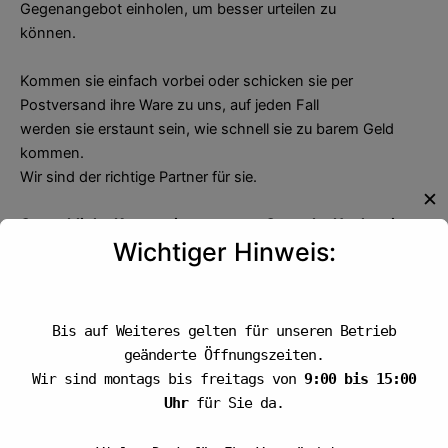
Gegenangebot einholen, um besser urteilen zu
können.
Kommen sie einfach vorbei oder schicken sie per
Postversand ihre Ware zu uns, auf jeden Fall
werden sie erstaunt sein, wie schnell sie zu barem Geld
kommen.
Wir sind der richtige Partner für sie.
✕
Gewerbliche Konzessionen gegen Gewerbe Nachweis
Wichtiger Hinweis:
erhältlich.
Wir freuen uns Sie kennenzulernen.
Auszahlung per Versand
Bis auf Weiteres gelten für unseren Betrieb
Überweisung über die Bank
geänderte Öffnungszeiten.
Wir sind montags bis freitags von
9:00 bis 15:00
Auszahlungen vor Ort
Uhr
für Sie da.
Zu Ihrer Information: