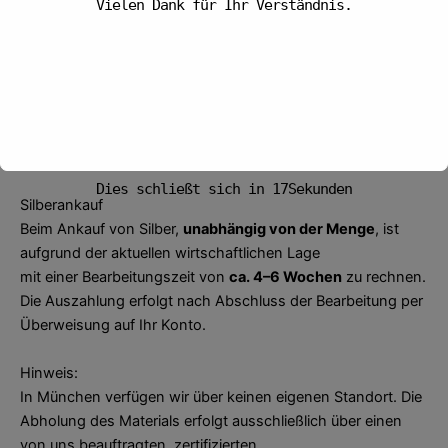
Vielen Dank für Ihr Verständnis.
Goldankauf
Beim Goldankauf zahlen wir
bis 6.000 Euro
direkt in bar
aus.
Höhere Beträge überweisen wir aus Sicherheits- und
gesetzlichen Gründen innerhalb von 3 Arbeitstagen auf Ihr
Konto.
Vielen Dank für Ihr Verständnis.
Dies schließt sich in
16
Sekunden
Silberankauf
Beim Ankauf von Silber,
unabhängig von der Menge
, ist
aufgrund der aktuellen wirtschaftlichen Lage
mit einer Bearbeitungszeit von
ca. 4–6 Wochen
zu rechnen.
Die Auszahlung erfolgt nach Abschluss der Bearbeitung per
Überweisung auf Ihr Konto.
Hinweis:
In München verfügen wir über keinen eigenen Standort. Die
Abholung des Materials erfolgt ausschließlich über einen
von uns beauftragten, zertifizierten