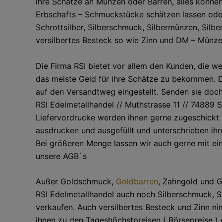
ihre Schätze an Münzen oder Barren, alles können
Erbschafts – Schmuckstücke schätzen lassen ode
Schrottsilber, Silberschmuck, Silbermünzen, Silbe
versilbertes Besteck so wie Zinn und DM – Münzen
Die Firma RSI bietet vor allem den Kunden, die 
das meiste Geld für ihre Schätze zu bekommen. Di
auf den Versandtweg eingestellt. Senden sie doch 
RSI Edelmetallhandel // Muthstrasse 11 // 74889 S
Liefervordrucke werden ihnen gerne zugeschickt o
ausdrucken und ausgefüllt und unterschrieben ihr
Bei größeren Menge lassen wir auch gerne mit ei
unsere AGB`s
Außer Goldschmuck,
Goldbarren
, Zahngold und 
RSI Edelmetallhandel auch noch Silberschmuck, S
verkaufen. Auch versilbertes Besteck und Zinn n
ihnen zu den Tageshöchstpreisen ( Börsepreise )