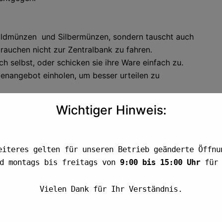
Goldmünzen und Silbermünzen, sondern tauscht auch
brauchen nicht zur Zentralbank zu fahren.
h selbst, oder schicken sie ihre Ware einfach zu.
enangebot einholen, um besser urteilen zu
Wichtiger Hinweis:
Postversand ihre Ware zu uns, auf jeden Fall
em Geld kommen.
eiteres gelten für unseren Betrieb geänderte Öffnu
nd montags bis freitags von
9:00 bis 15:00 Uhr
für 
weis erhältlich.
Vielen Dank für Ihr Verständnis.