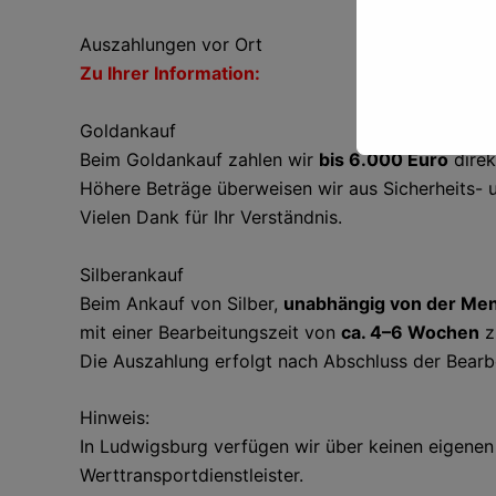
Auszahlungen vor Ort
Zu Ihrer Information:
Goldankauf
Beim Goldankauf zahlen wir
bis 6.000 Euro
direk
Höhere Beträge überweisen wir aus Sicherheits- u
Vielen Dank für Ihr Verständnis.
Silberankauf
Beim Ankauf von Silber,
unabhängig von der Me
mit einer Bearbeitungszeit von
ca. 4–6 Wochen
z
Die Auszahlung erfolgt nach Abschluss der Bearb
Hinweis:
In Ludwigsburg verfügen wir über keinen eigenen S
Werttransportdienstleister.