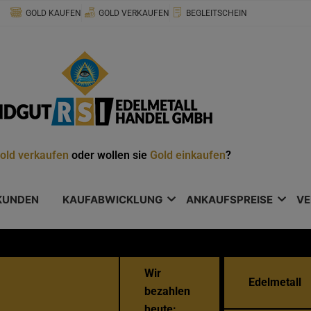
modal-check
GOLD KAUFEN
GOLD VERKAUFEN
BEGLEITSCHEIN
old verkaufen
oder wollen sie
Gold einkaufen
?
KUNDEN
KAUFABWICKLUNG
ANKAUFSPREISE
VE
Wir
Edelmetall
bezahlen
heute: