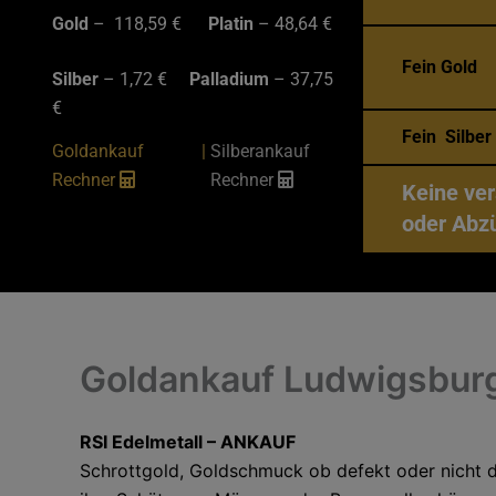
Gold
– 118,59 €
Platin
– 48,64 €
Fein Gold
Silber
– 1,72 €
Palladium
– 37,75
€
Fein Silbe
Goldankauf
|
Silberankauf
Rechner
Rechner
Keine ve
oder Abz
Goldankauf Ludwigsbur
RSI Edelmetall – ANKAUF
Schrottgold, Goldschmuck ob defekt oder nicht d