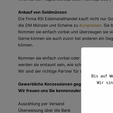
Ankauf von Goldmünzen
Die Firma RSI Edelmetallhandel kauft nicht nur 
die DM Münzen und Scheine zu
Kurspreisen
. Sie 
Kommen sie einfach vorbei und überzeugen sie sic
Gerne können sie auch zuvor bei anderen ein Geg
können.
Kommen sie einfach vorbei oder schicken sie per 
werden sie erstaunt sein, wie schnell sie zu bar
Wir sind der richtige Partner für sie.
Bis auf W
Wir si
Gewerbliche Konzessionen gegen Gewerbe Nach
Wir freuen uns Sie kennenzulernen.
Auszahlung per Versand
Überweisung über die Bank