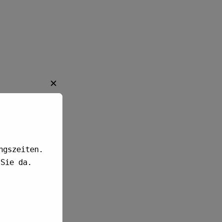
✕
ngszeiten.
Sie da.