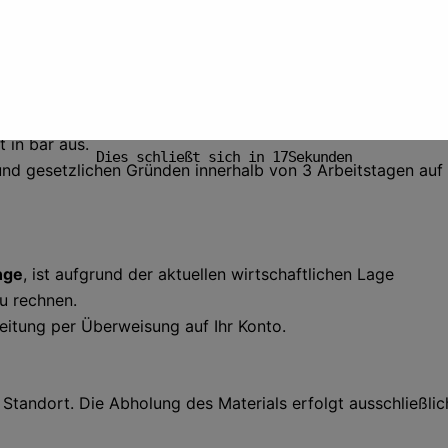
t in bar aus.
Dies schließt sich in
16
Sekunden
nd gesetzlichen Gründen innerhalb von 3 Arbeitstagen auf 
nge
, ist aufgrund der aktuellen wirtschaftlichen Lage
u rechnen.
eitung per Überweisung auf Ihr Konto.
tandort. Die Abholung des Materials erfolgt ausschließlich