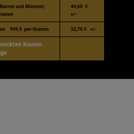
 (Barren und Münzen)
44,60 €
Gramm
+/-
dium 999,9 per Gramm
33,70
€ +/-
steckten Kosten
üge