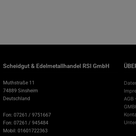
Scheidgut & Edelmetallhandel RSI GmbH
ÜBE
Muthstraße 11
Date
74889 Sinsheim
Impr
Deutschland
AGB 
GMB
Kont
Fon: 07261 / 9751667
Unte
Fon: 07261 / 945484
Mobil: 01601722363