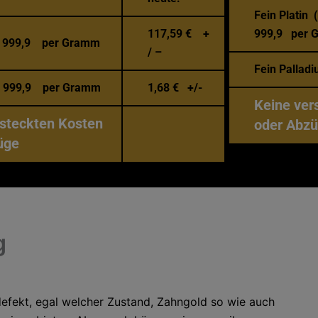
Fein Platin
117,59
€ +
999,9 per 
 999,9 per Gramm
/ –
Fein Palla
r 999,9 per Gramm
1,68
€ +/-
Keine ver
rsteckten Kosten
oder Abz
üge
g
efekt, egal welcher Zustand, Zahngold so wie auch