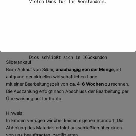
Vielen Dank für Ihr Verständnis.
Goldankauf
Beim Goldankauf zahlen wir
bis 6.000 Euro
direkt in bar
aus.
Höhere Beträge überweisen wir aus Sicherheits- und
gesetzlichen Gründen innerhalb von 3 Arbeitstagen auf Ihr
Konto.
Vielen Dank für Ihr Verständnis.
Dies schließt sich in
16
Sekunden
Silberankauf
Beim Ankauf von Silber,
unabhängig von der Menge
, ist
aufgrund der aktuellen wirtschaftlichen Lage
mit einer Bearbeitungszeit von
ca. 4–6 Wochen
zu rechnen.
Die Auszahlung erfolgt nach Abschluss der Bearbeitung per
Überweisung auf Ihr Konto.
Hinweis:
In Emden verfügen wir über keinen eigenen Standort. Die
Abholung des Materials erfolgt ausschließlich über einen
von uns beauftragten, zertifizierten