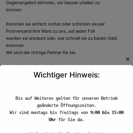
Gegenangebot einholen, um besser urteilen zu
können.
Kommen sie einfach vorbei oder schicken sie per
Postversand ihre Ware zu uns, auf jeden Fall
werden sie erstaunt sein, wie schnell sie zu barem Geld
kommen.
Wir sind der richtige Partner für sie.
✕
Gewerbliche Konzessionen gegen Gewerbe Nachweis
Wichtiger Hinweis:
erhältlich.
Wir freuen uns Sie kennenzulernen.
Auszahlung per Versand
Bis auf Weiteres gelten für unseren Betrieb
Überweisung über die Bank
geänderte Öffnungszeiten.
Wir sind montags bis freitags von
9:00 bis 15:00
Auszahlungen vor Ort
Uhr
für Sie da.
Zu Ihrer Information: